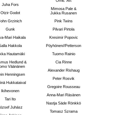
Ornic' Art
Juha Fors
Mimosa Pale &
Otzir Godot
Jukka Rusanen
John Grzinich
Pink Twins
Gunk
Pilvari Pirtola
va-Mari Haikala
Kresimir Popovic
Salla Hakkola
Pöyhönen//Petterson
kka Hautamäki
Tuomo Rainio
mus Hedlund &
Cia Rinne
omo Väänänen
Alexander Rishaug
ein Henningsen
Peter Rosvik
inä Hukkataival
Gregoire Rousseau
Ikihevonen
Anna-Mari Räsänen
Tari Ito
Nastja Säde Rönkkö
ózsef Juhász
Tomasz Szrama