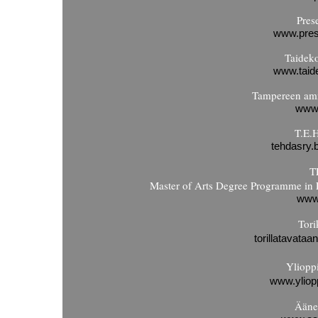
Pres
www.pres
Taidek
www.taid
Tampereen am
www.
T.E.
tehdasry.
T
Master of Arts Degree Programme in 
www.
Tor
torillatavata
Ylioppi
www.ylioppi
Ääne