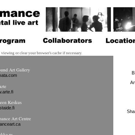
 viewing or clear your browser's cache if necessary.
und Art Gallery
B
ata.com
An
Arte
arte.fi
iteen Keskus
staide.fi
Sha
ance Art Centre
anceart.ca
akka ry