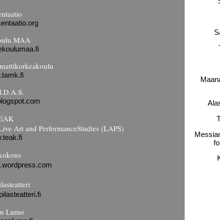
entaatio
entaatio.org
S
oulu MAA
ekoulumaa.fi
mattikorkeakoulu
tamk.fi
Maana
H.D.A.S.
blogspot.com
Ala
EAK
T
Live Art and PerformanceStudies (LAPS)
Messian
teak.fi
fo
ikokous
an.wordpress.com
lasteatteri
lasteatteri.fi
n Lumo