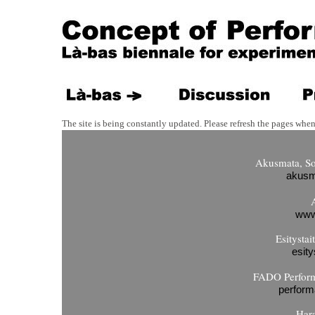
The site is being constantly updated. Please refresh the pages when
Akusmata, So
akusm
www.
Esitysta
esity
FADO Perform
perform
Har