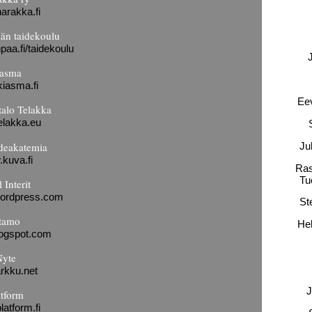
arakka.fi
än taidekoulu
aa.fi/taidekoulu
asma
iasma.fi
Ee
talo Telakka
elakka.eu
deakatemia
Ju
kuva.fi
Ras
Tu
 Interit
t.wordpress.com
St
tamo
Hel
logspot.com
yte
arkku.net
J
atform
atform.fi