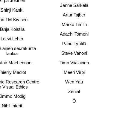
Sirpa Jokinen
Janne Särkelä
Shinji Kanki
Artur Tajber
ari TM Kivinen
Marko Timlin
Tanja Koistila
Adachi Tomoni
Leevi Lehto
Panu Tyhtilä
lainen seurakunta
Steve Vanoni
laulaa
stair MacLennan
Timo Viialainen
hierry Madiot
Meeri Virpi
ic Research Centre
Wen Yau
r Visual Ethics
Zenial
Kimmo Modig
Ö
Nihil Interit