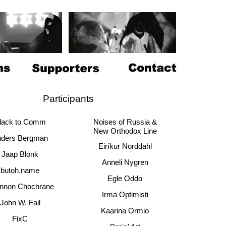
Participants
lack to Comm
Noises of Russia
&
New Orthodox Line
ders Bergman
Eiríkur Norddahl
Jaap Blonk
Anneli Nygren
butoh.name
Egle Oddo
nnon Chochrane
Irma Optimisti
John W. Fail
Kaarina Ormio
FixC