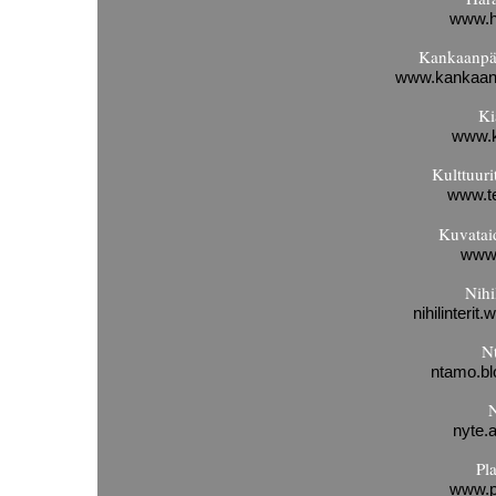
www.h
Kankaanpä
www.kankaanp
Ki
www.k
Kulttuuri
www.t
Kuvatai
www.
Nihil
nihilinteri
N
ntamo.b
N
nyte.
Pl
www.pl