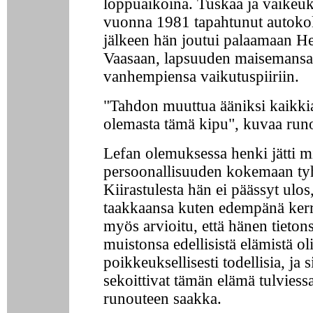
loppuaikoina. Tuskaa ja vaikeuks
vuonna 1981 tapahtunut autokol
jälkeen hän joutui palaamaan He
Vaasaan, lapsuuden maisemansa
vanhempiensa vaikutuspiiriin.
"Tahdon muuttua ääniksi kaikkial
olemasta tämä kipu", kuvaa run
Lefan olemuksessa henki jätti m
persoonallisuuden kokemaan tyh
Kiirastulesta hän ei päässyt ulos,
taakkaansa kuten edempänä ker
myös arvioitu, että hänen tietons
muistonsa edellisistä elämistä ol
poikkeuksellisesti todellisia, ja
sekoittivat tämän elämä tulviessa
runouteen saakka.