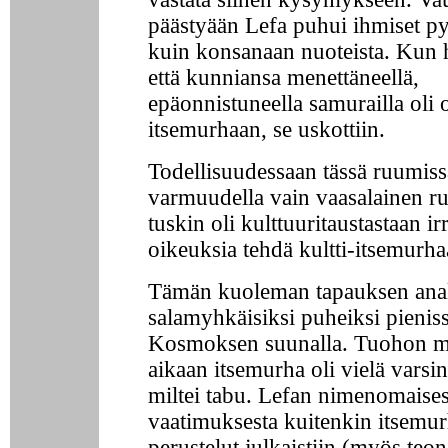
päästyään Lefa puhui ihmiset py
kuin konsanaan nuoteista. Kun 
että kunniansa menettäneellä,
epäonnistuneella samurailla oli 
itsemurhaan, se uskottiin.
Todellisuudessaan tässä ruumiss
varmuudella vain vaasalainen run
tuskin oli kulttuuritaustastaan ir
oikeuksia tehdä kultti-itsemurha
Tämän kuoleman tapauksen analy
salamyhkäisiksi puheiksi pieniss
Kosmoksen suunalla. Tuohon m
aikaan itsemurha oli vielä varsin
miltei tabu. Lefan nimenomaises
vaatimuksesta kuitenkin itsemu
perustelut julkaistiin (myös te