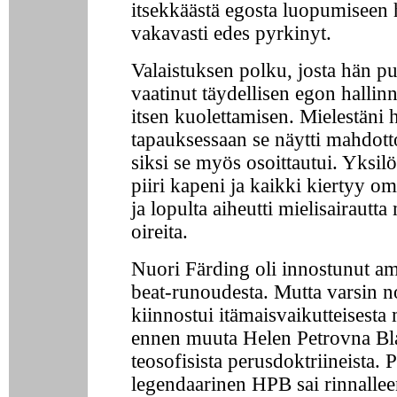
itsekkäästä egosta luopumiseen 
vakavasti edes pyrkinyt.
Valaistuksen polku, josta hän puh
vaatinut täydellisen egon hallin
itsen kuolettamisen. Mielestäni
tapauksessaan se näytti mahdott
siksi se myös osoittautui. Yksil
piiri kapeni ja kaikki kiertyy om
ja lopulta aiheutti mielisairautta
oireita.
Nuori Färding oli innostunut am
beat-runoudesta. Mutta varsin n
kiinnostui itämaisvaikutteisesta 
ennen muuta Helen Petrovna Bl
teosofisista perusdoktriineista. 
legendaarinen HPB sai rinnalle