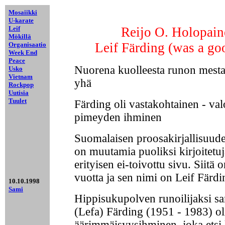
Mosaiikki
blancbla
blancbla
blancbla
blancbla
blancbla
bl
U-karate
Leif
Reijo O. Holopain
Mökillä
Leif Färding (was a g
Organisaatio
Week End
Peace
Nuorena kuolleesta runon mestar
Usko
Vietnam
yhä
Rockpop
Uutisia
Tuulet
Färding oli vastakohtainen - val
pimeyden ihminen
Suomalaisen proosakirjallisuude
on muutamia puoliksi kirjoitetuj
erityisen ei-toivottu sivu. Siitä 
vuotta ja sen nimi on Leif Färdi
10.10.1998
Sami
Hippisukupolven runoilijaksi sa
(Lefa) Färding (1951 - 1983) ol
äärimmäisyysihminen, joka etsi 