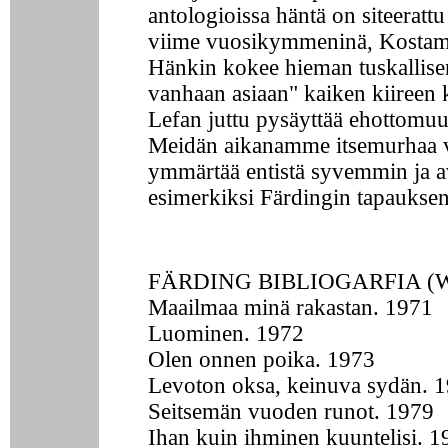
antologioissa häntä on siteerattu
viime vuosikymmeninä, Kostam
Hänkin kokee hieman tuskallise
vanhaan asiaan" kaiken kiireen k
Lefan juttu pysäyttää ehottomuu
Meidän aikanamme itsemurhaa 
ymmärtää entistä syvemmin ja 
esimerkiksi Färdingin tapauksen
FÄRDING BIBLIOGARFIA (
Maailmaa minä rakastan. 1971
Luominen. 1972
Olen onnen poika. 1973
Levoton oksa, keinuva sydän. 
Seitsemän vuoden runot. 1979
Ihan kuin ihminen kuuntelisi. 1