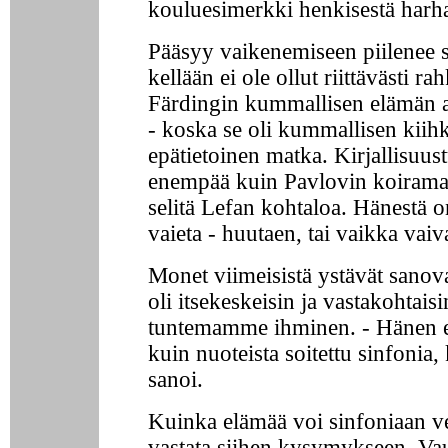
kouluesimerkki henkisestä harh
Pääsyy vaikenemiseen piilenee si
kellään ei ole ollut riittävästi rah
Färdingin kummallisen elämän a
- koska se oli kummallisen kiihk
epätietoinen matka. Kirjallisuus
enempää kuin Pavlovin koiramal
selitä Lefan kohtaloa. Hänestä 
vaieta - huutaen, tai vaikka vai
Monet viimeisistä ystävät sanov
oli itsekeskeisin ja vastakohtaisi
tuntemamme ihminen. - Hänen e
kuin nuoteista soitettu sinfonia,
sanoi.
Kuinka elämää voi sinfoniaan ve
vastata siihen kysymykseen. Vau