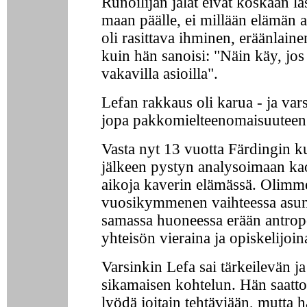
Runoilijan jalat eivät koskaan l
maan päälle, ei millään elämän a
oli rasittava ihminen, eräänlaine
kuin hän sanoisi: "Näin käy, jos 
vakavilla asioilla".
Lefan rakkaus oli karua - ja varsi
jopa pakkomielteenomaisuuteen
Vasta nyt 13 vuotta Färdingin 
jälkeen pystyn analysoimaan kao
aikoja kaverin elämässä. Olim
vuosikymmenen vaihteessa asun
samassa huoneessa erään antrop
yhteisön vieraina ja opiskelijoin
Varsinkin Lefa sai tärkeilevän j
sikamaisen kohtelun. Hän saatto
lyödä joitain tehtäviään, mutta h