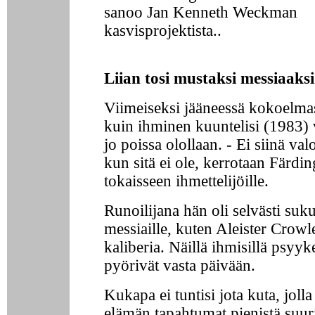
sanoo Jan Kenneth Weckman
kasvisprojektista..
Liian tosi mustaksi messiaaksi
Viimeiseksi jääneessä kokoelma
kuin ihminen kuuntelisi (1983) v
jo poissa olollaan. - Ei siinä valo
kun sitä ei ole, kerrotaan Färdin
tokaisseen ihmettelijöille.
Runoilijana hän oli selvästi su
messiaille, kuten Aleister Crow
kaliberia. Näillä ihmisillä psyyk
pyörivät vasta päivään.
Kukapa ei tuntisi jota kuta, jolla
elämän tapahtumat pienistä suur