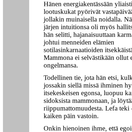
Hänen energiakentässään yliaisti
lootuskukat pyörivät vastapäivä
jollakin muinaisella noidalla. N
järjen intuitionsa oli myös halli
hän selitti, hajanaisuuttaan karm
johtui menneiden elämien
sotilasinkarnaatioiden itsekkäistä
Mammona ei selvästikään ollut 
ongelmansa.
Todellinen tie, jota hän etsi, ku
jossakin siellä missä ihminen hy
itsekeskeisen egonsa, luopuu ka
sidoksista mammonaan, ja löytä
riippumattomuudesta. Lefa teki -
kaiken päin vastoin.
Onkin hienoinen ihme, että egois