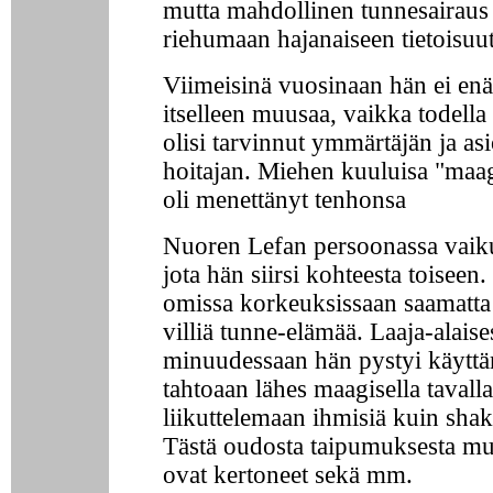
mutta mahdollinen tunnesairaus j
riehumaan hajanaiseen tietoisuu
Viimeisinä vuosinaan hän ei enä
itselleen muusaa, vaikka todella 
olisi tarvinnut ymmärtäjän ja as
hoitajan. Miehen kuuluisa "maagi
oli menettänyt tenhonsa
Nuoren Lefan persoonassa vaikut
jota hän siirsi kohteesta toiseen. 
omissa korkeuksissaan saamatta 
villiä tunne-elämää. Laaja-alaise
minuudessaan hän pystyi käytt
tahtoaan lähes maagisella tavalla
liikuttelemaan ihmisiä kuin sha
Tästä oudosta taipumuksesta mu
ovat kertoneet sekä mm.