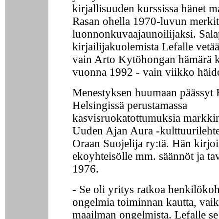
kirjallisuuden kurssissa hänet ma
Rasan ohella 1970-luvun merki
luonnonkuvaajaunoilijaksi. Salap
kirjailijakuolemista Lefalle vetä
vain Arto Kytöhongan hämärä 
vuonna 1992 - vain viikko häide
Menestyksen huumaan päässyt F
Helsingissä perustamassa
kasvisruokatottumuksia markkin
Uuden Ajan Aura -kulttuurilehte
Oraan Suojelija ry:tä. Hän kirjoit
ekoyhteisölle mm. säännöt ja ta
1976.
- Se oli yritys ratkoa henkilökoh
ongelmia toiminnan kautta, vaik
maailman ongelmista. Lefalle se 