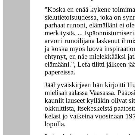
"Koska en enää kykene toimim
sielutietoisuudessa, joka on syn
parhaat runoni, elämälläni ei ol
merkitystä. ... Epäonnistumisen
arvoni runoilijana laskenut ihmi
ja koska myös luova inspiraatio
ehtynyt, en näe mielekkääksi ja
elämääni.", Lefa tilitti jälkeen jä
papereissa.
Jäähyväiskirjeen hän kirjoitti 
mielisairaalassa Vaasassa. Pääo
kauniit lauseet kylläkin olivat s
okkulttista, itsekeskeistä paatost
kelasi jo vaikeina vuosinaan 1
lopulla.