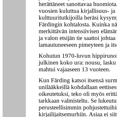
herättäneet sanottavaa huomiota
vuosien kuluttua kirjallisuus- ja
kulttuuritutkijoilla heräsi kysy
Färdingin kohtalosta. Kuinka n
merkittävän intensiivisen elämä
ja valon etsijän tie saattoi johtaa
lamautuneeseen pimeyteen ja it
Kohutun 1970-luvun hippirunoi
julkinen koko ura: nousu, lasku
mahtui vajaaseen 13 vuoteen.
Kun Färding katsoi itsensä sur
unilääkkeillä kohdallaan eettises
oikeutetuksi, teko oli myös eritt
tarkkaan valmisteltu. Se lukeut
perusteellisimmin pohjustettuihi
kirjailijaitsemurhiin. Asiaa ei si