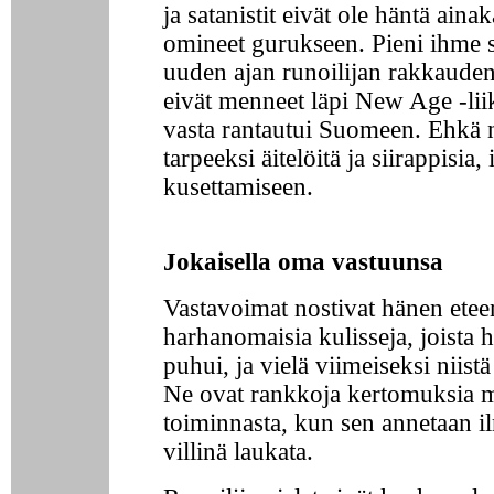
ja satanistit eivät ole häntä aina
omineet gurukseen. Pieni ihme s
uuden ajan runoilijan rakkauden 
eivät menneet läpi New Age -lii
vasta rantautui Suomeen. Ehkä n
tarpeeksi äitelöitä ja siirappisia,
kusettamiseen.
Jokaisella oma vastuunsa
Vastavoimat nostivat hänen etee
harhanomaisia kulisseja, joista
puhui, ja vielä viimeiseksi niistä 
Ne ovat rankkoja kertomuksia m
toiminnasta, kun sen annetaan il
villinä laukata.