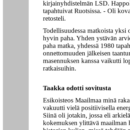
kirjainyhdistelmän LSD. Happo
tapahtuivat Ruotsissa. - Oli kova
retosteli.
Todellisuudessa matkoista yksi o
hyvin paha. Yhden ystävän arv
paha matka, yhdessä 1980 tapah
onnettomuuden jälkeisen taantu
masennuksen kanssa vaikutti lop
ratkaisuihin.
Taakka odotti sovitusta
Esikoisteos Maailmaa minä raka
vakuutti vielä positiivisella ener
Siinä oli jotakin, jossa eli arkie
kokemuksen ylittävä maailman h