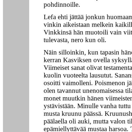
pohdinnoille.
Lefa ehti jättää jonkun huomaa
vinkin aikeistaan melkein kaikill
Vinkkinsä hän muotoili vain vii
tulevasta, nero kun oli.
Näin silloinkin, kun tapasin hän
kerran Kasviksen ovella syksyll
Viimeiset sanat olivat testamenta
kuolin vuoteelta lausutut. Sanan
osoitti vaimolleni. Poismenon j
olen tavannut unenomaisessa til
monet muutkin hänen viimeisten
ystävistään. Minulle vanha tuttu
musta kruunu päässä. Kruunush
päälaella oli auki, mutta valon til
epämiellyttävää mustaa harsoa. 