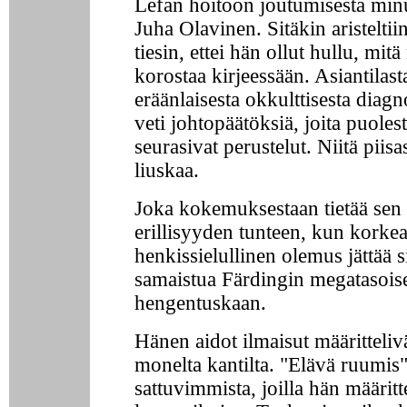
Lefan hoitoon joutumisesta minu
Juha Olavinen. Sitäkin aristelti
tiesin, ettei hän ollut hullu, mitä
korostaa kirjeessään. Asiantilast
eräänlaisesta okkulttisesta diagn
veti johtopäätöksiä, joita puoles
seurasivat perustelut. Niitä piisas
liuskaa.
Joka kokemuksestaan tietää sen
erillisyyden tunteen, kun korke
henkissielullinen olemus jättää s
samaistua Färdingin megatasois
hengentuskaan.
Hänen aidot ilmaisut määritteliv
monelta kantilta. "Elävä ruumis"
sattuvimmista, joilla hän määritte