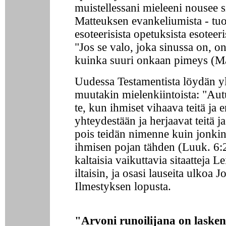
muistellessani mieleeni nousee si
Matteuksen evankeliumista - tu
esoteerisista opetuksista esoteer
"Jos se valo, joka sinussa on, o
kuinka suuri onkaan pimeys (Ma
Uudessa Testamentista löydän yl
muutakin mielenkiintoista: "Autu
te, kun ihmiset vihaava teitä ja e
yhteydestään ja herjaavat teitä j
pois teidän nimenne kuin jonkin
ihmisen pojan tähden (Luuk. 6:
kaltaisia vaikuttavia sitaatteja Le
iltaisin, ja osasi lauseita ulkoa
Ilmestyksen lopusta.
"Arvoni runoilijana on laske