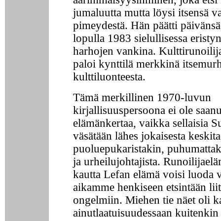
jumaluutta mutta löysi itsensä v
pimeydestä. Hän päätti päiväns
lopulla 1983 sielullisessa eristy
harhojen vankina. Kulttirunoilij
paloi kynttilä merkkinä itsemur
kulttiluonteesta.
Tämä merkillinen 1970-luvun
kirjallisuuspersoona ei ole saanu
elämänkertaa, vaikka sellaisia 
väsätään lähes jokaisesta keskit
puoluepukaristakin, puhumattak
ja urheilujohtajista. Runoilijae
kautta Lefan elämä voisi luoda
aikamme henkiseen etsintään liit
ongelmiin. Miehen tie näet oli k
ainutlaatuisuudessaan kuitenkin