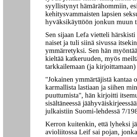
syyllistynyt hämärähommiin, es
kehitysvammaisten lapsien seks
hyväksikäyttöön jonkun muun t
Sen sijaan Lefa vietteli härskist
naiset ja tuli siinä sivussa itseki
ymmärretyksi. Sen hän myöntää
kieltää katkeruuden, myös meil
tarkkailemaan (ja kirjoittamaan) 
"Jokainen ymmärtäjistä kantaa 
karmallista lastiaan ja siihen min
puuttumista", hän kirjoitti itsem
sisältäneessä jäähyväiskirjeessää
julkaistiin Suomi-lehdessä 7/19
Kerron kuitenkin, että lyheksi j
avioliitossa Leif sai pojan, jonk