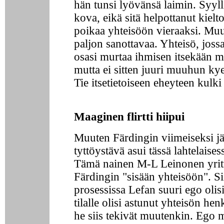
hän tunsi lyövänsä laimin. Syyll
kova, eikä sitä helpottanut kielt
poikaa yhteisöön vieraaksi. Muu
paljon sanottavaa. Yhteisö, jos
osasi murtaa ihmisen itsekään 
mutta ei sitten juuri muuhun ky
Tie itsetietoiseen eheyteen kulki 
Maaginen flirtti hiipui
Muuten Färdingin viimeiseksi j
tyttöystävä asui tässä lahtelaises
Tämä nainen M-L Leinonen yritt
Färdingin "sisään yhteisöön". Si
prosessissa Lefan suuri ego olis
tilalle olisi astunut yhteisön he
he siis tekivät muutenkin. Ego m