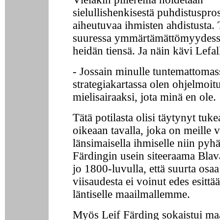
sielullishenkisestä puhdistuspros
aiheutuvaa ihmisten ahdistusta.
suuressa ymmärtämättömyydessä
heidän tiensä. Ja näin kävi Lefal
- Jossain minulle tuntemattomas
strategiakartassa olen ohjelmoit
mielisairaaksi, jota minä en ole.
Tätä potilasta olisi täytynyt tuke
oikeaan tavalla, joka on meille 
länsimaisella ihmiselle niin pyhä
Färdingin usein siteeraama Blav
jo 1800-luvulla, että suurta osaa
viisaudesta ei voinut edes esittää
läntiselle maailmallemme.
Myös Leif Färding sokaistui ma