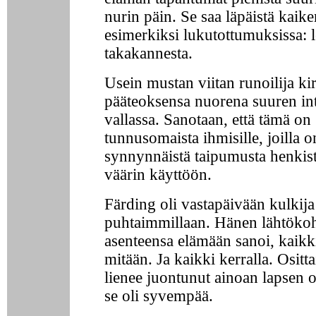
nurin päin. Se saa läpäistä kaike
esimerkiksi lukutottumuksissa: l
takakannesta.
Usein mustan viitan runoilija kir
pääteoksensa nuorena suuren int
vallassa. Sanotaan, että tämä on
tunnusomaista ihmisille, joilla o
synnynnäistä taipumusta henkis
väärin käyttöön.
Färding oli vastapäivään kulkija
puhtaimmillaan. Hänen lähtöko
asenteensa elämään sanoi, kaikki
mitään. Ja kaikki kerralla. Ositt
lienee juontunut ainoan lapsen os
se oli syvempää.