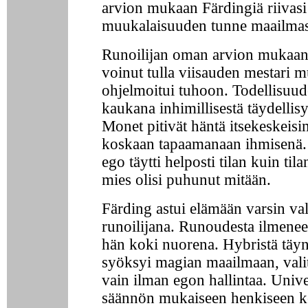
arvion mukaan Färdingiä riivasi
muukalaisuuden tunne maailmas
Runoilijan oman arvion mukaan 
voinut tulla viisauden mestari m
ohjelmoitui tuhoon. Todellisuud
kaukana inhimillisestä täydellis
Monet pitivät häntä itsekeskeis
koskaan tapaamanaan ihmisenä
ego täytti helposti tilan kuin tila
mies olisi puhunut mitään.
Färding astui elämään varsin va
runoilijana. Runoudesta ilmenee,
hän koki nuorena. Hybristä täy
syöksyi magian maailmaan, valit
vain ilman egon hallintaa. Unive
säännön mukaiseen henkiseen k