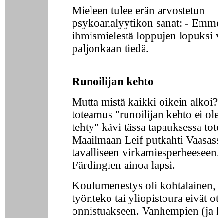
Mieleen tulee erän arvostetun
psykoanalyytikon sanat: - Emm
ihmismielestä loppujen lopuksi 
paljonkaan tiedä.
Runoilijan kehto
Mutta mistä kaikki oikein alkoi?
toteamus "runoilijan kehto ei ol
tehty" kävi tässa tapauksessa tot
Maailmaan Leif putkahti Vaasas
tavalliseen virkamiesperheeseen
Färdingien ainoa lapsi.
Koulumenestys oli kohtalainen,
työnteko tai yliopistoura eivät o
onnistuakseen. Vanhempien (ja 