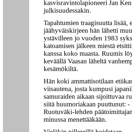
kasvisravintolapioneeri Jan K
julkisuudessakin.
Tapahtumien traagisuutta lisää, e
jäähyväiskirjeen hän lähetti muu
ystävilleen jo vuoden 1983 syks
katoamisen jälkeen miestä etsitti
kanssa koko maasta. Ruumis löy
keväällä Vaasan läheltä vanhem
kesämökiltä.
Hän koki ammattisotilaan etiikan
viisautena, josta kumpusi japani
samuraiden aikaan sijoittuvaa ru
siitä huumoriakaan puuttunut: 
Ruotuväki-lehden päätoimittaja
minussa menettääkään.
Vieläkin pillereillä hoidetaan