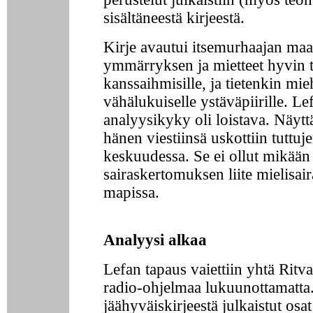
sisältäneestä kirjeestä.
Kirje avautui itsemurhaajan ma
ymmärryksen ja mietteet hyvin t
kanssaihmisille, ja tietenkin mie
vähälukuiselle ystäväpiirille. Le
analyysikyky oli loistava. Näyttää
hänen viestiinsä uskottiin tuttuj
keskuudessa. Se ei ollut mikään
sairaskertomuksen liite mielisai
mapissa.
Analyysi alkaa
Lefan tapaus vaiettiin yhtä Rit
radio-ohjelmaa lukuunottamatt
jäähyväiskirjeestä julkaistut osat