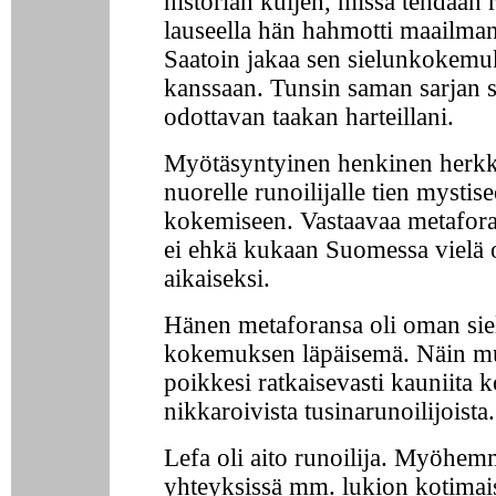
historian kuljen, missä tehdään 
lauseella hän hahmotti maailma
Saatoin jakaa sen sielunkokem
kanssaan. Tunsin saman sarjan s
odottavan taakan harteillani.
Myötäsyntyinen henkinen herkk
nuorelle runoilijalle tien mysti
kokemiseen. Vastaavaa metafora
ei ehkä kukaan Suomessa vielä o
aikaiseksi.
Hänen metaforansa oli oman sie
kokemuksen läpäisemä. Näin m
poikkesi ratkaisevasti kauniita k
nikkaroivista tusinarunoilijoista.
Lefa oli aito runoilija. Myöhem
yhteyksissä mm. lukion kotimai