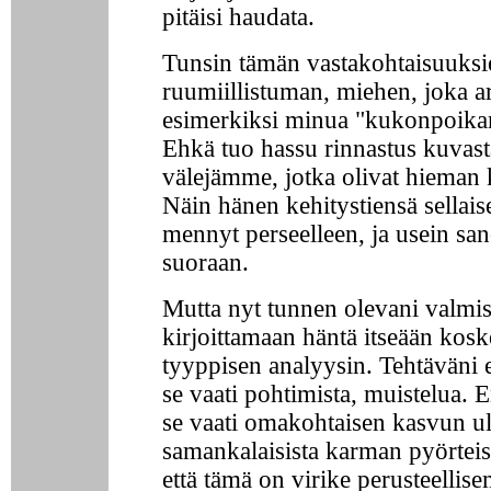
pitäisi haudata.
Tunsin tämän vastakohtaisuuksi
ruumiillistuman, miehen, joka ar
esimerkiksi minua "kukonpoika
Ehkä tuo hassu rinnastus kuvast
välejämme, jotka olivat hieman k
Näin hänen kehitystiensä sellaise
mennyt perseelleen, ja usein sa
suoraan.
Mutta nyt tunnen olevani valmi
kirjoittamaan häntä itseään kos
tyyppisen analyysin. Tehtäväni e
se vaati pohtimista, muistelua.
se vaati omakohtaisen kasvun u
samankalaisista karman pyörteis
että tämä on virike perusteellis