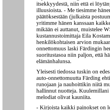
itsekkyydestä, niin että ei löytän
illuusioista. - Me tiesimme häne
päätöksestään (julkaista postuum
yritimme hänen kanssaan kaikke
mikään ei auttanut, muistelee 
kustannustoimittaja Eila Kosta
henkilökohtaisen arvion mukaan
onnettomuus laski Färdingin he
suoritustasoa niin paljon, että h
elämänhalunsa.
Yleisesti tiedossa tuskin on edes
auto-onnettomuutta Färding ehti
runojaan ja nauhoittikin niitä mu
hallinnut nuotteja. Kuulemillani 
melodiat olivat kauniita.
- Kirjoista kaikki painokset on 