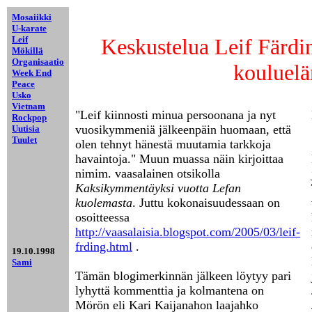
Mosaiikki
blancbla
blancbla
blancbla
blancbla
U-karate
Leif
Keskustelua Leif Färding
Mökillä
Organisaatio
kouluel
Week End
Peace
Usko
Vietnam
"Leif kiinnosti minua persoonana ja nyt
Rockpop
vuosikymmeniä jälkeenpäin huomaan, että
Uutisia
Tuulet
olen tehnyt hänestä muutamia tarkkoja
havaintoja." Muun muassa näin kirjoittaa
nimim. vaasalainen otsikolla
Kaksikymmentäyksi vuotta Lefan
kuolemasta
. Juttu kokonaisuudessaan on
osoitteessa
http://vaasalaisia.blogspot.com/2005/03/leif-
frding.html
.
19.10.1998
Sami
Tämän blogimerkinnän jälkeen löytyy pari
lyhyttä kommenttia ja kolmantena on
Mörön eli Kari Kaijanahon laajahko