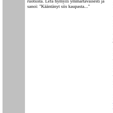
ruotsista. Lefa hymyili ymmärtäväisesti ja
sanoi: "Kääntänyt siis kaupasta..."