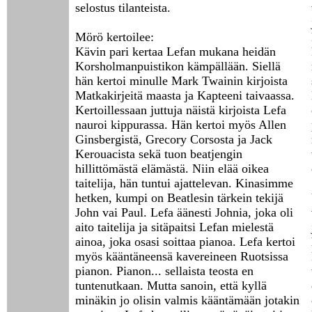
selostus tilanteista.
Mörö kertoilee:
Kävin pari kertaa Lefan mukana heidän
Korsholmanpuistikon kämpällään. Siellä
hän kertoi minulle Mark Twainin kirjoista
Matkakirjeitä maasta ja Kapteeni taivaassa.
Kertoillessaan juttuja näistä kirjoista Lefa
nauroi kippurassa. Hän kertoi myös Allen
Ginsbergistä, Grecory Corsosta ja Jack
Kerouacista sekä tuon beatjengin
hillittömästä elämästä. Niin elää oikea
taitelija, hän tuntui ajattelevan. Kinasimme
hetken, kumpi on Beatlesin tärkein tekijä
John vai Paul. Lefa äänesti Johnia, joka oli
aito taitelija ja sitäpaitsi Lefan mielestä
ainoa, joka osasi soittaa pianoa. Lefa kertoi
myös kääntäneensä kavereineen Ruotsissa
pianon. Pianon... sellaista teosta en
tuntenutkaan. Mutta sanoin, että kyllä
minäkin jo olisin valmis kääntämään jotakin