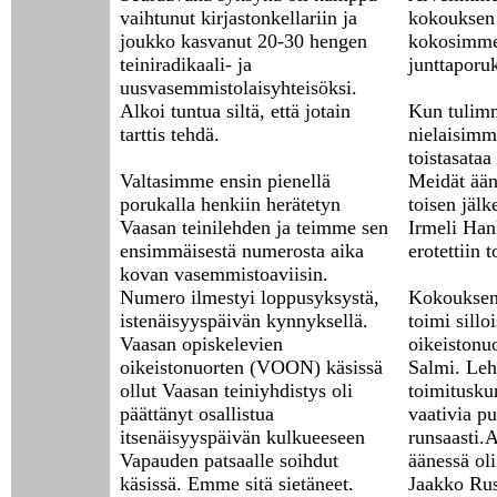
vaihtunut kirjastonkellariin ja
kokouksen 
joukko kasvanut 20-30 hengen
kokosimme
teiniradikaali- ja
junttaporu
uusvasemmistolaisyhteisöksi.
Alkoi tuntua siltä, että jotain
Kun tulimm
tarttis tehdä.
nielaisimme
toistasataa
Valtasimme ensin pienellä
Meidät ääne
porukalla henkiin herätetyn
toisen jäl
Vaasan teinilehden ja teimme sen
Irmeli Han
ensimmäisestä numerosta aika
erotettiin 
kovan vasemmistoaviisin.
Numero ilmestyi loppusyksystä,
Kokouksen
istenäisyyspäivän kynnyksellä.
toimi sillo
Vaasan opiskelevien
oikeistonu
oikeistonuorten (VOON) käsissä
Salmi. Leh
ollut Vaasan teiniyhdistys oli
toimitusku
päättänyt osallistua
vaativia p
itsenäisyyspäivän kulkueeseen
runsaasti.
Vapauden patsaalle soihdut
äänessä ol
käsissä. Emme sitä sietäneet.
Jaakko Ru