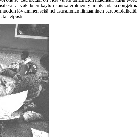
aisillekin. Työkalujen käytön kanssa ei ilmennyt minkäänlaisia ongelmia
n muodon löytäminen sekä heijastuspinnan liimaaminen paraboloidikeitti
ata helposti.