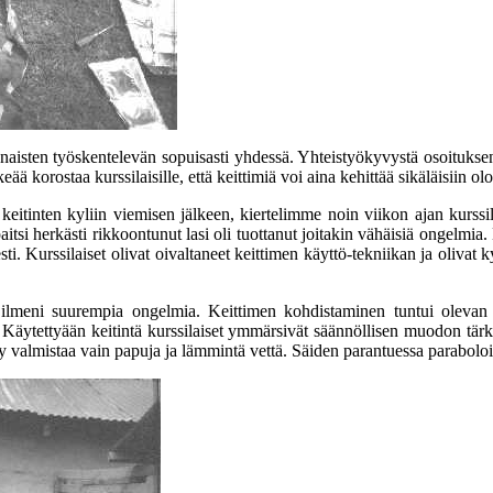
naisten työskentelevän sopuisasti yhdessä. Yhteistyökyvystä osoituksena 
ää korostaa kurssilaisille, että keittimiä voi aina kehittää sikäläisiin olo
keitinten kyliin viemisen jälkeen, kiertelimme noin viikon ajan kurssil
itsi herkästi rikkoontunut lasi oli tuottanut joitakin vähäisiä ongelmia
sesti. Kurssilaiset olivat oivaltaneet keittimen käyttö-tekniikan ja oli
 ilmeni suurempia ongelmia. Keittimen kohdistaminen tuntui olevan v
i. Käytettyään keitintä kurssilaiset ymmärsivät säännöllisen muodon tär
tty valmistaa vain papuja ja lämmintä vettä. Säiden parantuessa parabolo