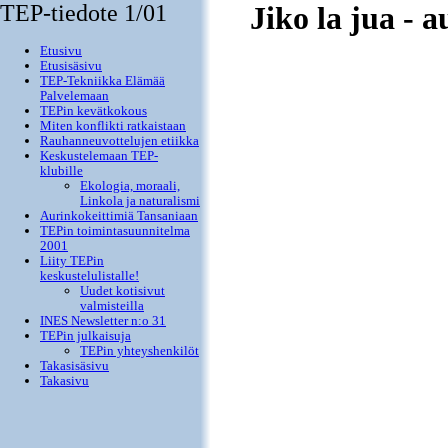
TEP-tiedote 1/01
Jiko la jua - 
Etusivu
Etusisäsivu
TEP-Tekniikka Elämää
Palvelemaan
TEPin kevätkokous
Miten konflikti ratkaistaan
Rauhanneuvottelujen etiikka
Keskustelemaan TEP-
klubille
Ekologia, moraali,
Linkola ja naturalismi
Aurinkokeittimiä Tansaniaan
TEPin toimintasuunnitelma
2001
Liity TEPin
keskustelulistalle!
Uudet kotisivut
valmisteilla
INES Newsletter n:o 31
TEPin julkaisuja
TEPin yhteyshenkilöt
Takasisäsivu
Takasivu