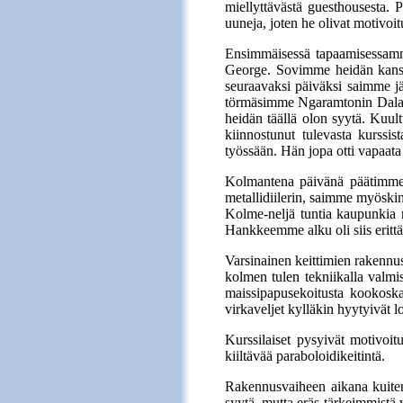
miellyttävästä guesthousesta. 
uuneja, joten he olivat motivoi
Ensimmäisessä tapaamisessamme
George. Sovimme heidän kanssaa
seuraavaksi päiväksi saimme jär
törmäsimme Ngaramtonin DalaDal
heidän täällä olon syytä. Kuul
kiinnostunut tulevasta kurssi
työssään. Hän jopa otti vapaata 
Kolmantena päivänä päätimme 
metallidiilerin, saimme myöskin t
Kolme-neljä tuntia kaupunkia r
Hankkeemme alku oli siis erittäin
Varsinainen keittimien rakennusj
kolmen tulen tekniikalla valmis
maissipapusekoitusta kookoskas
virkaveljet kylläkin hyytyivät lo
Kurssilaiset pysyivät motivoit
kiiltävää paraboloidikeitintä.
Rakennusvaiheen aikana kuiten
syytä, mutta eräs tärkeimmistä v