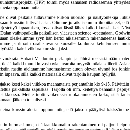
Puunistutusprojekti (TPP) toimii myös samaisen radioaseman yhteydessä
tuneita oppimaan uutta.
 olivat paikalla tuttavamme kirkon nuoriso- ja naistyöntekijä Juli
n kurssiin liittyvät asiat. Olimme jo aikaisemmin ilmoittaneet, että 
jestettyä tapaamisen, jossa olivat läsnä lähes kaikki kurssilaiset. Nä
an vaihtopaikalla paikallisen yläasteen science -opettajaan, Godwin Nd
tuaan oleskelumme syyn hän kertoi aikaisemmin rakentaneensa laatikkoke
stamme ja ilmoitti osallistuvansa kurssille koulunsa kehittämisen n
työstään kaksi viikkoa kurssin ajaksi.
vuokrata Habari Maalumin pick-upin ja lähteä metsästämään materi
ietää kaikki muutkin vastaavia tavaroita myyvät intialaisdiilerit. Asia on 
istiin rastiin ajeltuamme huomasimme auton olevan täynnä jos jonkinla
 lupaava, sillä kaikki materiaalit olivat tarjolla kaupan hyllyllä.
akso kesti kaksi viikkoa maanantaista perjantaihin klo 9-15. Päivittäin 
tettua paikallista sapuskaa. Tarjolla oli mm. keitettyä banaania papuje
tikkeessa. Meille tuotti vaikeuksia ruoka-annosten koko, sillä lautas
unaan jälkeen totaalisesti.
uneina kurssin alusta loppuun niin, että jakson päätyttyä käsissämme 
kin huomasimme, että laatikkomallin rakentaminen oli paljon helpom
oi olla se, että metalli on vielä varsin tuntematon materiaali käsin työst