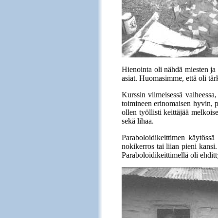
Hienointa oli nähdä miesten ja 
asiat. Huomasimme, että oli tärke
Kurssin viimeisessä vaiheessa, 
toimineen erinomaisen hyvin, pa
ollen työllisti keittäjää melkoi
sekä lihaa.
Paraboloidikeittimen käytössä
nokikerros tai liian pieni kans
Paraboloidikeittimellä oli ehdi