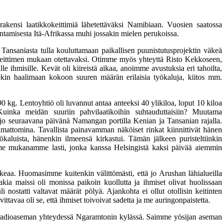
rakensi laatikkokeittimiä lähetettäväksi Namibiaan. Vuosien saatossa
ntamisesta Itä-Afrikassa muhi jossakin mielen perukoissa.
ansaniasta tulla kouluttamaan paikallisen puunistutusprojektin väkeä
keittimen mukaan otettavaksi. Otimme myös yhteyttä Risto Kekkoseen,
lle ihmisille. Kevät oli kiireistä aikaa, anoimme avustuksia eri tahoilta,
ekin haalimaan kokoon suuren määrän erilaisia työkaluja, kiitos mm.
 kg. Lentoyhtiö oli luvannut antaa anteeksi 40 ylikiloa, loput 10 kiloa
Kuinka meidän suuriin pahvilaatikoihin suhtauduttaisiin? Muutama
n jo seuraavana päivänä Namangan portilla Kenian ja Tansanian rajalla.
vaamattomina. Tavallista painavamman näköiset rinkat kiinnittivät hänen
yökaluista, hänenkin ilmeensä kirkastui. Tämän jälkeen puristeltiinkin
mme mukanamme lasti, jonka kanssa Helsingistä kaksi päivää aiemmin
eaa. Huomasimme kuitenkin välittömästi, että jo Arushan lähialueilla
takia maissi oli monissa paikoin kuollutta ja ihmiset olivat huolissaan
 nostatti valtavat määrät pölyä. Ajankohta ei ollut otollisin keitinten
tavaa oli se, että ihmiset toivoivat sadetta ja me auringonpaistetta.
 radioaseman yhteydessä Ngaramtonin kylässä. Saimme yösijan aseman