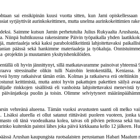
ohtaan sai ensikipinän kuusi vuotta sitten, kun Jami opiskellessaan 
siat syrjäyttivät aurinkokeittimen, mutta unelma aurinkokeittimien rake
eksi. Saimme kutsun Jamin perhetutulta Julius Rukyaalta Arushasta, T
sa. Niinpä huhtikuussa rakensimme Päivin työpaikalla yhden laatikko
ä, materiaaleja sekä kaksi paraboloidikeitintä lahjoitettavaksi paikallisi
nsanian päässä sekä hankimme materiaaleja ja työkaluja. Onnistuimm
 -projektin ja muutamien yksityishenkilöiden.
ällä oli hyvin jännittynyt, sillä matkatavaramme painoivat yhteensä 90
ava stressinaihe olikin tulli Nairobin lentokentällä, Keniassa. 
leveä hymy ratkaisivat tämän erän. Kolmas ja ratkaiseva erä oteltiinki
nnostunut keittimistä, mutta antoi hyvin pakattujen pakettien säilyä a
jalle rinkkojen sisällöstä eli vanhoista lahjoitettavaksi menevistä t
iä päivänjatkoja puolin ja toisin. Olimme selviytyneet määränpäähä
sin vehreänä alueena. Tämän vuoksi avustusten saanti oli melko vaik
 Lisäksi alueella ei ollut satanut riittävästi puoleen vuoteen, jonka 
asto oli tänä vuodeaikana kolea, taivas oli pilvien peitossa sekä tuuli
nko kuitenkin paistoi lähes joka päivä kirkkaana kello 12 jälkeen. Huvit
päässä Arushan kaupungista ruotsalaisten perustaman Habari Maalum