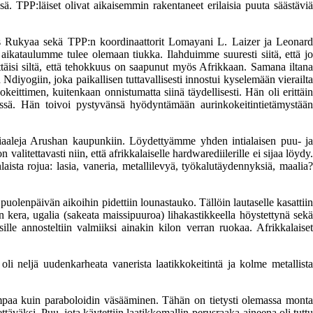
. TPP:läiset olivat aikaisemmin rakentaneet erilaisia puuta säästäviä
us Rukyaa sekä TPP:n koordinaattorit Lomayani L. Laizer ja Leonard
aikataulumme tulee olemaan tiukka. Ilahduimme suuresti siitä, että jo
yttäisi siltä, että tehokkuus on saapunut myös Afrikkaan. Samana iltana
iyogiin, joka paikallisen tuttavallisesti innostui kyselemään vierailta
ittimen, kuitenkaan onnistumatta siinä täydellisesti. Hän oli erittäin
imissä. Hän toivoi pystyvänsä hyödyntämään aurinkokeitintietämystään
aaleja Arushan kaupunkiin. Löydettyämme yhden intialaisen puu- ja
valitettavasti niin, että afrikkalaiselle hardwarediilerille ei sijaa löydy.
ista rojua: lasia, vaneria, metallilevyä, työkalutäydennyksiä, maalia?
puolenpäivän aikoihin pidettiin lounastauko. Tällöin lautaselle kasattiin
n kera, ugalia (sakeata maissipuuroa) lihakastikkeella höystettynä sekä
ille annosteltiin valmiiksi ainakin kilon verran ruokaa. Afrikkalaiset
oli neljä uudenkarheata vanerista laatikkokeitintä ja kolme metallista
paa kuin paraboloidin väsääminen. Tähän on tietysti olemassa monta
ettäväksi. Puu, jota käytettiin laatikkomallin perusraaka-aineena oli tuttu