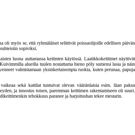
oli myös se, että ryhmäläiset selittivät poissaolijoille edellisen päivän
suhteisiin sopiviksi.
aisten luona auttamassa keitinten käytössä. Laatikkokeittimet näyttivät
. Kuivimmilla alueilla tuulen nostattama hieno pöly sumensi lasia ja näin
vat kyenneet valmistamaan yksinkertaisempia ruokia, kuten perunaa, papuja
aikeaa sekä kattilat tuntuivat olevan vääränlaisia esim. liian paksu
keyden, ja innostus toisen, paremman keittimen rakentamiseen oli suuri.
idikeittimenkin tehokkuus paranee ja harjoitushan tekee mestarin.