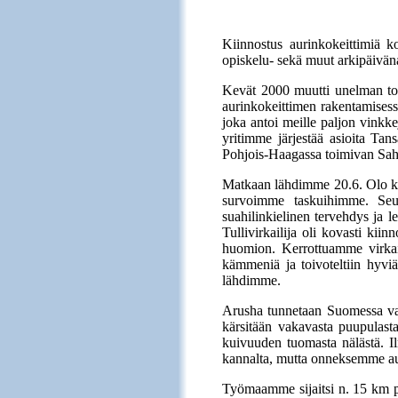
Kiinnostus aurinkokeittimiä k
opiskelu- sekä muut arkipäiväna
Kevät 2000 muutti unelman tod
aurinkokeittimen rakentamises
joka antoi meille paljon vinkkej
yritimme järjestää asioita Ta
Pohjois-Haagassa toimivan Saha
Matkaan lähdimme 20.6. Olo kent
survoimme taskuihimme. Seura
suahilinkielinen tervehdys ja 
Tullivirkailija oli kovasti kii
huomion. Kerrottuamme virkaili
kämmeniä ja toivoteltiin hyv
lähdimme.
Arusha tunnetaan Suomessa var
kärsitään vakavasta puupulasta.
kuivuuden tuomasta nälästä. Ilm
kannalta, mutta onneksemme auri
Työmaamme sijaitsi n. 15 km 