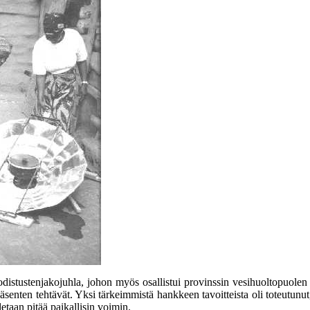
 todistustenjakojuhla, johon myös osallistui provinssin vesihuoltopuole
enten tehtävät. Yksi tärkeimmistä hankkeen tavoitteista oli toteutunut
etaan pitää paikallisin voimin.