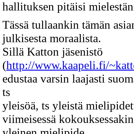
hallituksen pitäisi mielestäni
Tässä tullaankin tämän asi
julkisesta moraalista.
Sillä Katton jäsenistö
(
http://www.kaapeli.fi/~katt
edustaa varsin laajasti suom
ts
yleisöä, ts yleistä mielipide
viimeisessä kokouksessakin 
yleinen mielipide