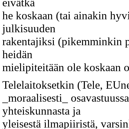
eivätkä
he koskaan (tai ainakin hyvi
julkisuuden
rakentajiksi (pikemminkin p
heidän
mielipiteitään ole koskaan o
Telelaitoksetkin (Tele, EUne
_moraalisesti_ osavastuussa
yhteiskunnasta ja
yleisestä ilmapiiristä, varsi