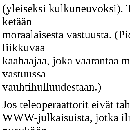
(yleiseksi kulkuneuvoksi).
ketään
moraalaisesta vastuusta. (P
liikkuvaa
kaahaajaa, joka vaarantaa 
vastuussa
vauhtihulluudestaan.)
Jos teleoperaattorit eivät t
WWW-julkaisuista, jotka ilm