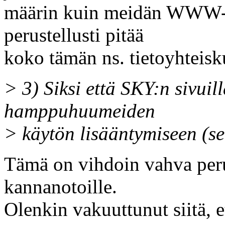
määrin kuin meidän WWW-t
perustellusti pitää
koko tämän ns. tietoyhtei
> 3) Siksi että SKY:n sivuil
hamppuhuumeiden
> käytön lisääntymiseen (s
Tämä on vihdoin vahva peru
kannanotoille.
Olenkin vakuuttunut siitä, e