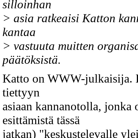
silloinhan
> asia ratkeaisi Katton kann
kantaa
> vastuuta muitten organis
päätöksistä.
Katto on WWW-julkaisija. K
tiettyyn
asiaan kannanotolla, jonka o
esittämistä tässä
jatkan) "keskustelevalle ylei