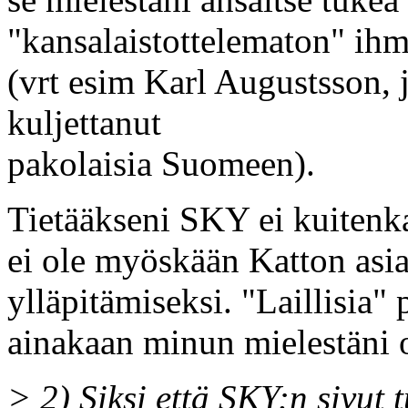
"kansalaistottelematon" ihm
(vrt esim Karl Augustsson, j
kuljettanut
pakolaisia Suomeen).
Tietääkseni SKY ei kuitenka
ei ole myöskään Katton asia
ylläpitämiseksi. "Laillisia" p
ainakaan minun mielestäni o
> 2) Siksi että SKY:n sivut 