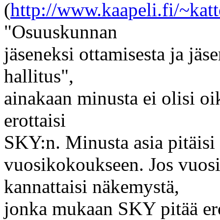
(
http://www.kaapeli.fi/~kat
"Osuuskunnan
jäseneksi ottamisesta ja jäs
hallitus",
ainakaan minusta ei olisi oi
erottaisi
SKY:n. Minusta asia pitäisi
vuosikokoukseen. Jos vuo
kannattaisi näkemystä,
jonka mukaan SKY pitää erot