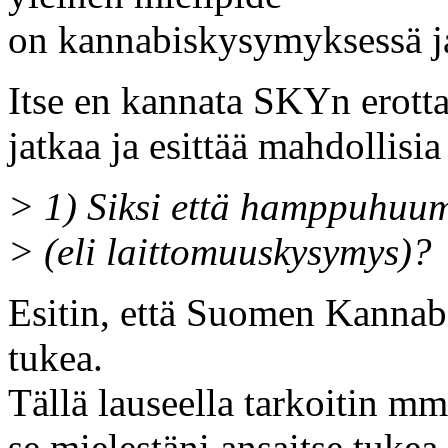
on kannabiskysymyksessä j
Itse en kannata SKYn erott
jatkaa ja esittää mahdollisia
> 1) Siksi että hamppuhuum
> (eli laittomuuskysymys)?
Esitin, että Suomen Kannabi
tukea.
Tällä lauseella tarkoitin mm
se mielestäni ansaitse tukea