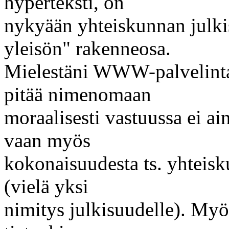
hyperteksti, on
nykyään yhteiskunnan julki
yleisön" rakenneosa.
Mielestäni WWW-palvelinta 
pitää nimenomaan
moraalisesti vastuussa ei ai
vaan myös
kokonaisuudesta ts. yhteisk
(vielä yksi
nimitys julkisuudelle). Myö