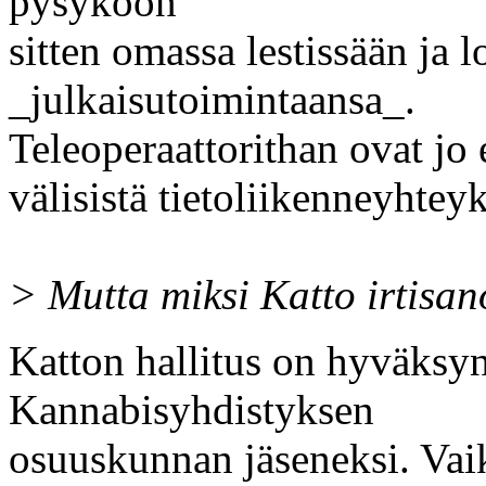
pysyköön
sitten omassa lestissään ja 
_julkaisutoimintaansa_.
Teleoperaattorithan ovat jo
välisistä tietoliikenneyhteyk
> Mutta miksi Katto irtisa
Katton hallitus on hyväksy
Kannabisyhdistyksen
osuuskunnan jäseneksi. Va