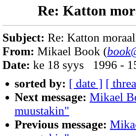
Re: Katton mora
Subject:
Re: Katton moraal
From:
Mikael Book (
book@
Date:
ke 18 syys 1996 - 
sorted by:
[ date ]
[ thre
Next message:
Mikael Bo
muustakin"
Previous message:
Mikae