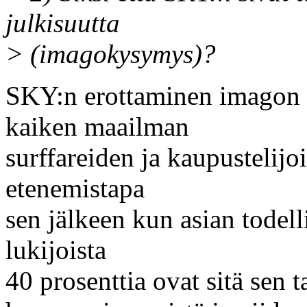
julkisuutta
> (imagokysymys)?
SKY:n erottaminen imagon p
kaiken maailman
surffareiden ja kaupustelijo
etenemistapa
sen jälkeen kun asian todell
lukijoista
40 prosenttia ovat sitä sen ta