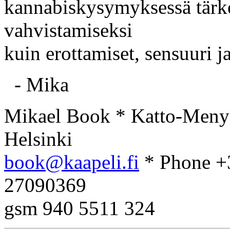
kannabiskysymyksessä tärke
vahvistamiseksi
kuin erottamiset, sensuuri j
- Mika
Mikael Book * Katto-Meny 
Helsinki
book@kaapeli.fi
* Phone +
27090369
gsm 940 5511 324