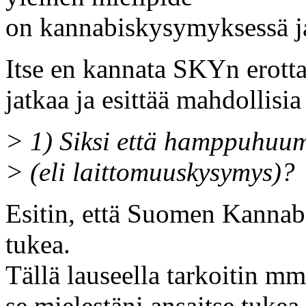
on kannabiskysymyksessä j
Itse en kannata SKYn erott
jatkaa ja esittää mahdollisia
> 1) Siksi että hamppuhuum
> (eli laittomuuskysymys)?
Esitin, että Suomen Kannabi
tukea.
Tällä lauseella tarkoitin mm
se mielestäni ansaitse tukea