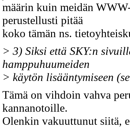
määrin kuin meidän WWW-t
perustellusti pitää
koko tämän ns. tietoyhtei
> 3) Siksi että SKY:n sivuil
hamppuhuumeiden
> käytön lisääntymiseen (s
Tämä on vihdoin vahva peru
kannanotoille.
Olenkin vakuuttunut siitä, e