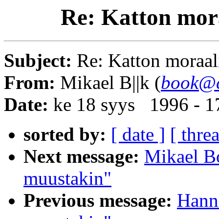
Re: Katton mora
Subject:
Re: Katton moraal
From:
Mikael B||k (
book@c
Date:
ke 18 syys 1996 - 
sorted by:
[ date ]
[ thre
Next message:
Mikael Bo
muustakin"
Previous message:
Hanne