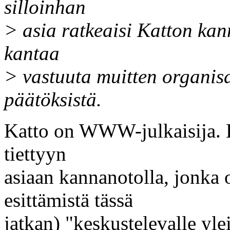
silloinhan
> asia ratkeaisi Katton kann
kantaa
> vastuuta muitten organis
päätöksistä.
Katto on WWW-julkaisija. K
tiettyyn
asiaan kannanotolla, jonka o
esittämistä tässä
jatkan) "keskustelevalle ylei