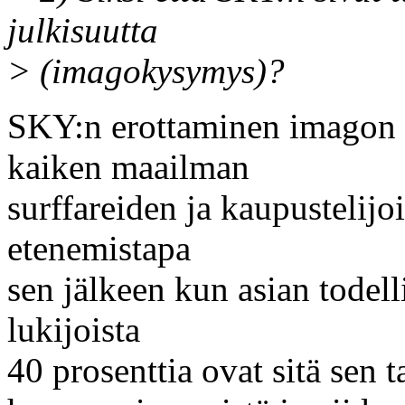
julkisuutta
> (imagokysymys)?
SKY:n erottaminen imagon p
kaiken maailman
surffareiden ja kaupustelijo
etenemistapa
sen jälkeen kun asian todell
lukijoista
40 prosenttia ovat sitä sen ta