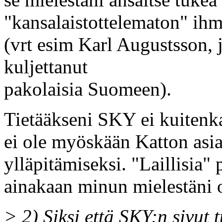
"kansalaistottelematon" ihm
(vrt esim Karl Augustsson, j
kuljettanut
pakolaisia Suomeen).
Tietääkseni SKY ei kuitenka
ei ole myöskään Katton asia
ylläpitämiseksi. "Laillisia" p
ainakaan minun mielestäni o
> 2) Siksi että SKY:n sivut 