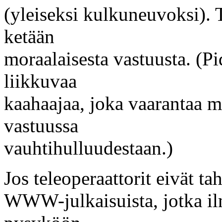
(yleiseksi kulkuneuvoksi).
ketään
moraalaisesta vastuusta. (P
liikkuvaa
kaahaajaa, joka vaarantaa 
vastuussa
vauhtihulluudestaan.)
Jos teleoperaattorit eivät t
WWW-julkaisuista, jotka ilm