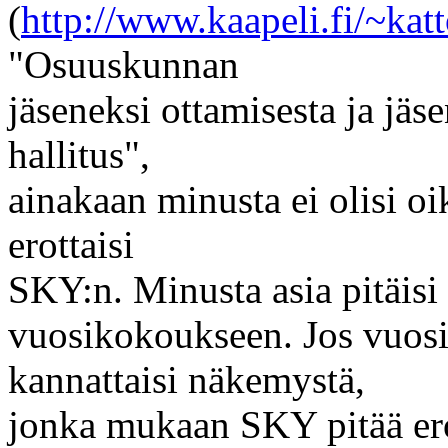
(
http://www.kaapeli.fi/~kat
"Osuuskunnan
jäseneksi ottamisesta ja jäs
hallitus",
ainakaan minusta ei olisi oi
erottaisi
SKY:n. Minusta asia pitäisi
vuosikokoukseen. Jos vuo
kannattaisi näkemystä,
jonka mukaan SKY pitää erot