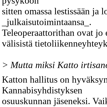
pysyköön
sitten omassa lestissään ja 
_julkaisutoimintaansa_.
Teleoperaattorithan ovat jo
välisistä tietoliikenneyhteyk
> Mutta miksi Katto irtisa
Katton hallitus on hyväksy
Kannabisyhdistyksen
osuuskunnan jäseneksi. Va