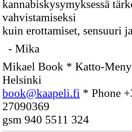
kannabiskysymyksessä tärke
vahvistamiseksi
kuin erottamiset, sensuuri j
- Mika
Mikael Book * Katto-Meny 
Helsinki
book@kaapeli.fi
* Phone +
27090369
gsm 940 5511 324