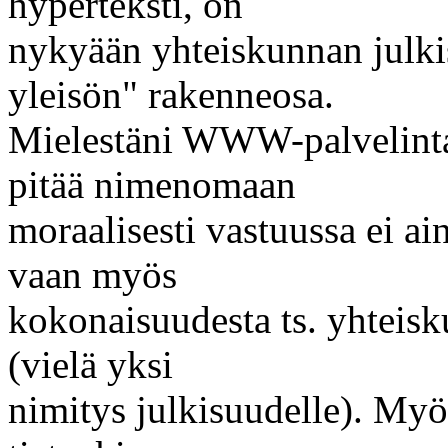
hyperteksti, on
nykyään yhteiskunnan julki
yleisön" rakenneosa.
Mielestäni WWW-palvelinta 
pitää nimenomaan
moraalisesti vastuussa ei ai
vaan myös
kokonaisuudesta ts. yhteisk
(vielä yksi
nimitys julkisuudelle). Myö