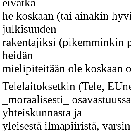
eivätkä
he koskaan (tai ainakin hyvi
julkisuuden
rakentajiksi (pikemminkin p
heidän
mielipiteitään ole koskaan o
Telelaitoksetkin (Tele, EUne
_moraalisesti_ osavastuussa
yhteiskunnasta ja
yleisestä ilmapiiristä, varsi