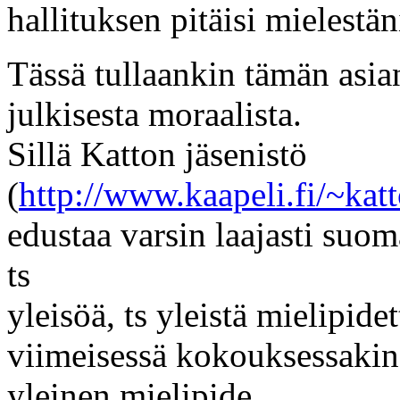
hallituksen pitäisi mielestäni
Tässä tullaankin tämän asi
julkisesta moraalista.
Sillä Katton jäsenistö
(
http://www.kaapeli.fi/~katt
edustaa varsin laajasti suom
ts
yleisöä, ts yleistä mielipide
viimeisessä kokouksessakin 
yleinen mielipide