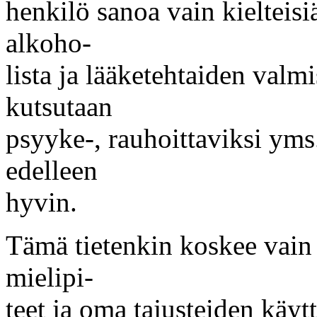
henkilö sanoa vain kielteisi
alkoho-
lista ja lääketehtaiden valm
kutsutaan
psyyke-, rauhoittaviksi yms
edelleen
hyvin.
Tämä tietenkin koskee vain j
mielipi-
teet ja oma tajusteiden käyt