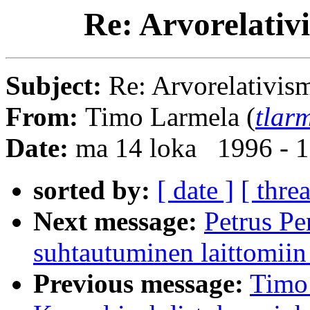
Re: Arvorelativ
Subject:
Re: Arvorelativism
From:
Timo Larmela (
tlar
Date:
ma 14 loka 1996 - 
sorted by:
[ date ]
[ thre
Next message:
Petrus Pe
suhtautuminen laittomiin
Previous message:
Timo