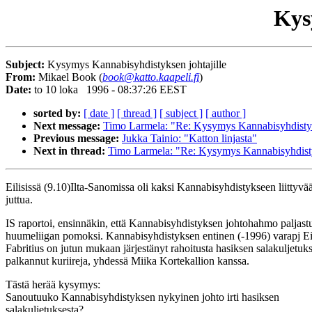
Kys
Subject:
Kysymys Kannabisyhdistyksen johtajille
From:
Mikael Book (
book@katto.kaapeli.fi
)
Date:
to 10 loka 1996 - 08:37:26 EEST
sorted by:
[ date ]
[ thread ]
[ subject ]
[ author ]
Next message:
Timo Larmela: "Re: Kysymys Kannabisyhdistyks
Previous message:
Jukka Tainio: "Katton linjasta"
Next in thread:
Timo Larmela: "Re: Kysymys Kannabisyhdistyk
Eilisissä (9.10)Ilta-Sanomissa oli kaksi Kannabisyhdistykseen liittyvä
juttua.
IS raportoi, ensinnäkin, että Kannabisyhdistyksen johtohahmo paljast
huumeliigan pomoksi. Kannabisyhdistyksen entinen (-1996) varapj E
Fabritius on jutun mukaan järjestänyt rahoitusta hasiksen salakuljetuk
palkannut kuriireja, yhdessä Miika Kortekallion kanssa.
Tästä herää kysymys:
Sanoutuuko Kannabisyhdistyksen nykyinen johto irti hasiksen
salakuljetuksesta?