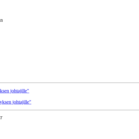
an
en johtajille"
sen johtajille"
ST