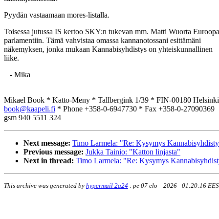
Pyydän vastaamaan mores-listalla.
Toisessa jutussa IS kertoo SKY:n tukevan mm. Matti Wuorta Euroop
parlamentiin. Tämä vahvistaa omassa kannanotossani esittämäni
näkemyksen, jonka mukaan Kannabisyhdistys on yhteiskunnallinen
liike.
- Mika
Mikael Book * Katto-Meny * Tallbergink 1/39 * FIN-00180 Helsinki
book@kaapeli.fi
* Phone +358-0-6947730 * Fax +358-0-27090369
gsm 940 5511 324
Next message:
Timo Larmela: "Re: Kysymys Kannabisyhdistyks
Previous message:
Jukka Tainio: "Katton linjasta"
Next in thread:
Timo Larmela: "Re: Kysymys Kannabisyhdistyk
This archive was generated by
hypermail 2a24
:
pe 07 elo 2026 - 01:20:16 EE