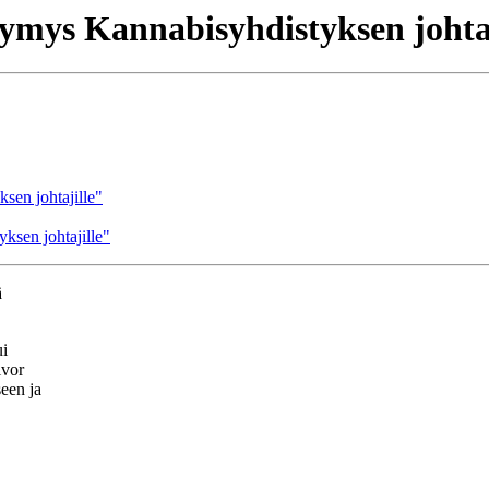
ymys Kannabisyhdistyksen johtaj
en johtajille"
sen johtajille"
ä
ui
ivor
seen ja