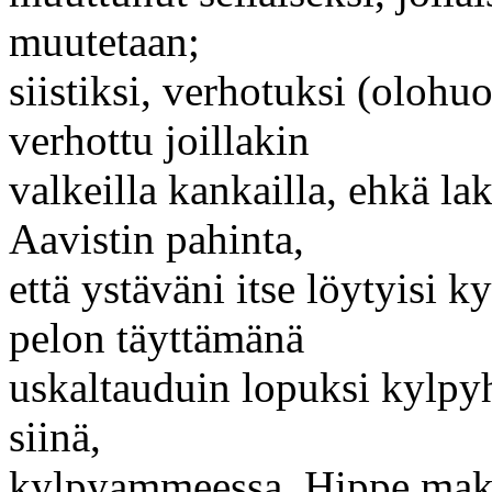
muutetaan;
siistiksi, verhotuksi (olohu
verhottu joillakin
valkeilla kankailla, ehkä lak
Aavistin pahinta,
että ystäväni itse löytyisi
pelon täyttämänä
uskaltauduin lopuksi kylpy
siinä,
kylpyammeessa, Hippe mak