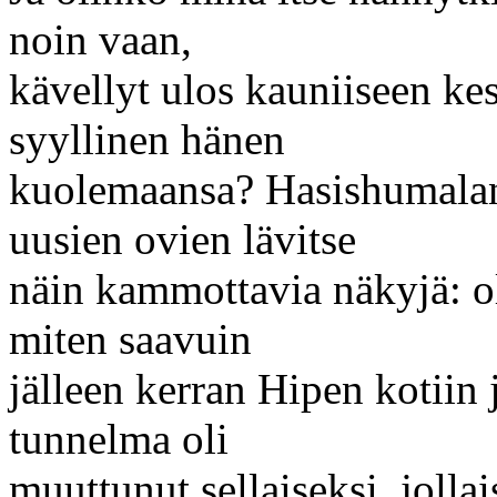
noin vaan,
kävellyt ulos kauniiseen k
syyllinen hänen
kuolemaansa? Hasishumalan
uusien ovien lävitse
näin kammottavia näkyjä: ol
miten saavuin
jälleen kerran Hipen kotiin 
tunnelma oli
muuttunut sellaiseksi, jolla