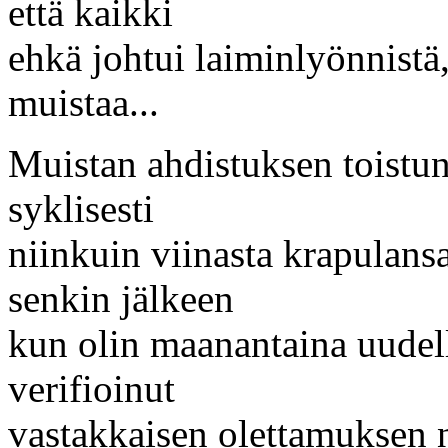
että kaikki
ehkä johtui laiminlyönnistä
muistaa...
Muistan ahdistuksen toistu
syklisesti
niinkuin viinasta krapulans
senkin jälkeen
kun olin maanantaina uudel
verifioinut
vastakkaisen olettamuksen n