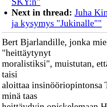
SKY:n"
Next in thread:
Juha Kin
ja kysymys "Jukinalle""
Bert Bjarlandille, jonka miel
"heittäytynyt
moralistiksi", muistutan, ett
taisi
aloittaa insinööriopintonsa 
minä taas
heittäydyin opiskelemaan He