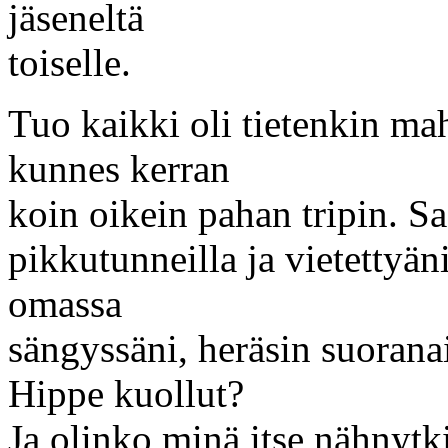
jäseneltä
toiselle.
Tuo kaikki oli tietenkin ma
kunnes kerran
koin oikein pahan tripin. S
pikkutunneilla ja vietettyän
omassa
sängyssäni, heräsin suorana
Hippe kuollut?
Ja olinko minä itse nähnytk