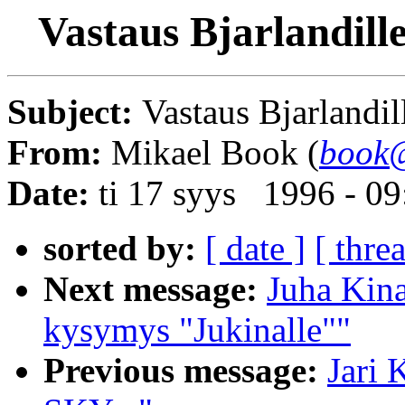
Vastaus Bjarlandill
Subject:
Vastaus Bjarlandil
From:
Mikael Book (
book@
Date:
ti 17 syys 1996 - 0
sorted by:
[ date ]
[ thre
Next message:
Juha Kina
kysymys "Jukinalle""
Previous message:
Jari 