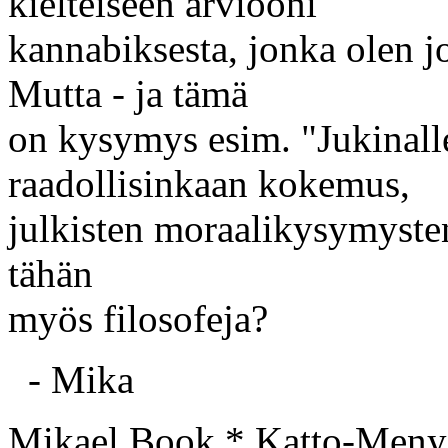
kielteiseen arviooni
kannabiksesta, jonka olen jo
Mutta - ja tämä
on kysymys esim. "Jukinalle
raadollisinkaan kokemus,
julkisten moraalikysymysten
tähän
myös filosofeja?
- Mika
Mikael Book * Katto-Meny 