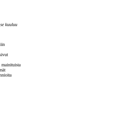
 se kuuluu
iin
sivut
 mainituista
mät
nnioita