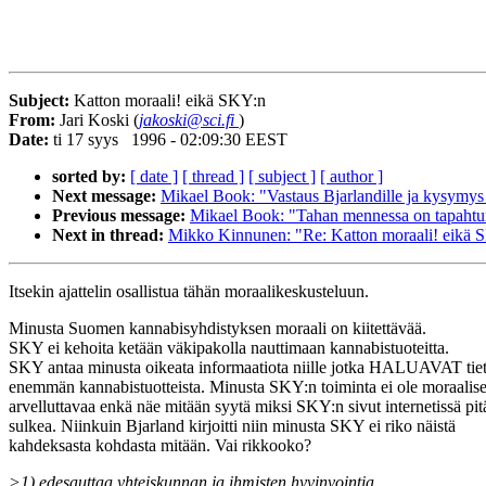
Subject:
Katton moraali! eikä SKY:n
From:
Jari Koski (
jakoski@sci.fi
)
Date:
ti 17 syys 1996 - 02:09:30 EEST
sorted by:
[ date ]
[ thread ]
[ subject ]
[ author ]
Next message:
Mikael Book: "Vastaus Bjarlandille ja kysymys
Previous message:
Mikael Book: "Tahan mennessa on tapahtun
Next in thread:
Mikko Kinnunen: "Re: Katton moraali! eikä 
Itsekin ajattelin osallistua tähän moraalikeskusteluun.
Minusta Suomen kannabisyhdistyksen moraali on kiitettävää.
SKY ei kehoita ketään väkipakolla nauttimaan kannabistuoteitta.
SKY antaa minusta oikeata informaatiota niille jotka HALUAVAT tie
enemmän kannabistuotteista. Minusta SKY:n toiminta ei ole moraalise
arvelluttavaa enkä näe mitään syytä miksi SKY:n sivut internetissä pitä
sulkea. Niinkuin Bjarland kirjoitti niin minusta SKY ei riko näistä
kahdeksasta kohdasta mitään. Vai rikkooko?
>1) edesauttaa yhteiskunnan ja ihmisten hyvinvointia