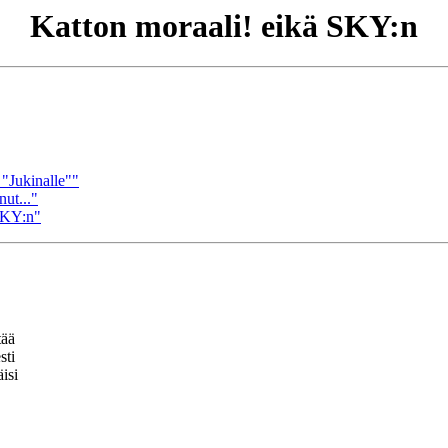
Katton moraali! eikä SKY:n
 "Jukinalle""
ut..."
SKY:n"
tää
sti
isi