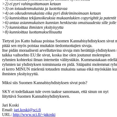
>2) ei pyri vahingoittamaan ketaan
>3) on totuudenmukaista ja luotettavaa
>4) on oikeudenmukaista eika pyri diskriminoimaan ketaan
>5) kunnioittaa tekijanoikeuksia mukaanlukien copyrightit ja patentit
>6) antaa asianmukaisen kunnian henkisesta omaisuudesta sille jolle
>7) kunnioittaa ihmisten yksityisyytta
>8) kunnioittaa luottamuksellisuutta
Tietysti jos Katto haluaa poistaa Suomen Kannabisyhdistyksen sivut n
pitää sen myös poistaa muitakin tiedontuottajien sivuja.
Itse pidän moraalisesti arvelluttavina sivuja mm herättäjä-yhdistyksen 
taikka vaihoehto EU:lle sivut, koska itse olen joutunut molempien
ryhmien kohteeksi ilman internetin välitystäkin. Kummastakaan edellä
ryhmien tai yhdistyksen toiminnasta en pidä. Sitäpaitsi molemmat ryh
ei kerro MINUN mielestä totuuden mukaista sanaa eikä myöskään ku
ihmisten yksityisyyttä.
Miksi siis Suomen Kannabisyhdistyksen sivut pois?
SKY ei todellakaan tule oven taakse sanomaan, että sinun on nyt
liityttävä Suomen Kannabisyhdistykseen.
Jari Koski
Email:
jari.koski@sci.fi
URL:
http://www.sci.fi/~jakoski