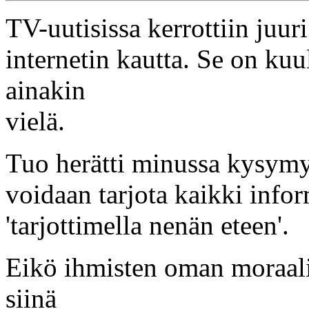
TV-uutisissa kerrottiin juur
internetin kautta. Se on ku
ainakin
vielä.
Tuo herätti minussa kysymyk
voidaan tarjota kaikki infor
'tarjottimella nenän eteen'.
Eikö ihmisten oman moraalin 
siinä