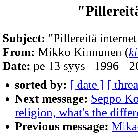
"Pillereit
Subject:
"Pillereitä internet
From:
Mikko Kinnunen (
k
Date:
pe 13 syys 1996 - 
sorted by:
[ date ]
[ thre
Next message:
Seppo Kos
religion, what's the diffe
Previous message:
Mikae