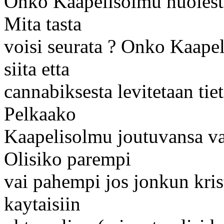
Onko Kaapelisolmu huolestu
Mita tasta
voisi seurata ? Onko Kaapel
siita etta
cannabiksesta levitetaan tie
Pelkaako
Kaapelisolmu joutuvansa va
Olisiko parempi
vai pahempi jos jonkun krist
kaytaisiin