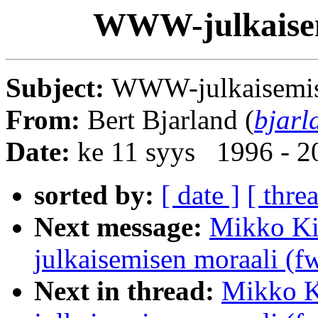
WWW-julkaisem
Subject:
WWW-julkaisemise
From:
Bert Bjarland (
bjarl
Date:
ke 11 syys 1996 - 
sorted by:
[ date ]
[ thre
Next message:
Mikko K
julkaisemisen moraali (f
Next in thread:
Mikko 