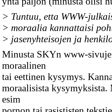
yhta paljon (minusta olisi 
> Tuntuu, etta WWW-julkai
> moraalia kannattaisi poh
> jasenyhteisojen ja henkilo
Minusta SKYn www-sivujen m
moraalinen
tai eettinen kysymys. Kannat
moraalisista kysymyksista. M
esim
pornon tai rasististen teksti