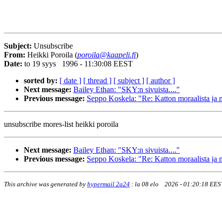
Subject:
Unsubscribe
From:
Heikki Poroila (
poroila@kaapeli.fi
)
Date:
to 19 syys 1996 - 11:30:08 EEST
sorted by:
[ date ]
[ thread ]
[ subject ]
[ author ]
Next message:
Bailey Ethan: "SKY:n sivuista...."
Previous message:
Seppo Koskela: "Re: Katton moraalista ja 
unsubscribe mores-list heikki poroila
Next message:
Bailey Ethan: "SKY:n sivuista...."
Previous message:
Seppo Koskela: "Re: Katton moraalista ja 
This archive was generated by
hypermail 2a24
:
la 08 elo 2026 - 01:20:18 EES