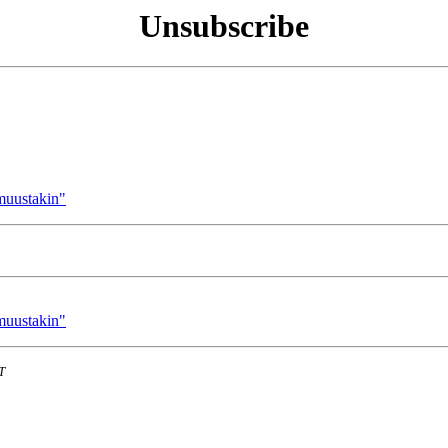
Unsubscribe
muustakin"
muustakin"
T