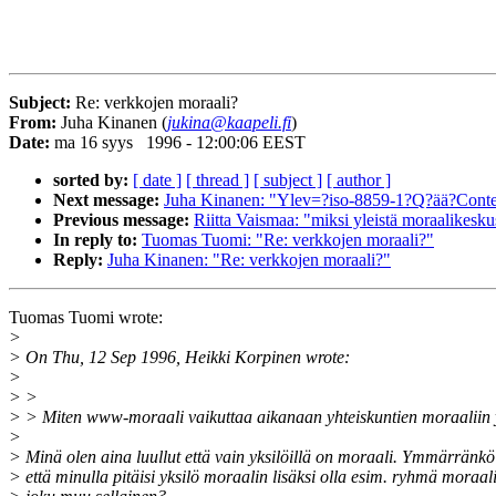
Subject:
Re: verkkojen moraali?
From:
Juha Kinanen (
jukina@kaapeli.fi
)
Date:
ma 16 syys 1996 - 12:00:06 EEST
sorted by:
[ date ]
[ thread ]
[ subject ]
[ author ]
Next message:
Juha Kinanen: "Ylev=?iso-8859-1?Q?ää?Content
Previous message:
Riitta Vaismaa: "miksi yleistä moraalikesku
In reply to:
Tuomas Tuomi: "Re: verkkojen moraali?"
Reply:
Juha Kinanen: "Re: verkkojen moraali?"
Tuomas Tuomi wrote:
>
> On Thu, 12 Sep 1996, Heikki Korpinen wrote:
>
> >
> > Miten www-moraali vaikuttaa aikanaan yhteiskuntien moraaliin 
>
> Minä olen aina luullut että vain yksilöillä on moraali. Ymmärränkö
> että minulla pitäisi yksilö moraalin lisäksi olla esim. ryhmä moraali