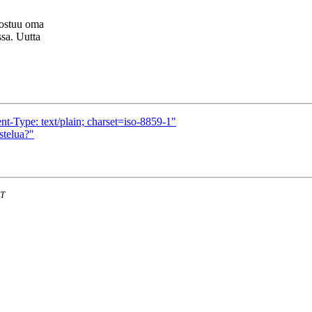
dostuu oma
ssa. Uutta
-Type: text/plain; charset=iso-8859-1"
stelua?"
ST