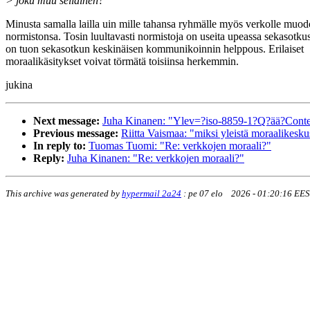
> joku muu sellainen?
Minusta samalla lailla uin mille tahansa ryhmälle myös verkolle muo
normistonsa. Tosin luultavasti normistoja on useita upeassa sekasotku
on tuon sekasotkun keskinäisen kommunikoinnin helppous. Erilaiset
moraalikäsitykset voivat törmätä toisiinsa herkemmin.
jukina
Next message:
Juha Kinanen: "Ylev=?iso-8859-1?Q?ää?Content
Previous message:
Riitta Vaismaa: "miksi yleistä moraalikesku
In reply to:
Tuomas Tuomi: "Re: verkkojen moraali?"
Reply:
Juha Kinanen: "Re: verkkojen moraali?"
This archive was generated by
hypermail 2a24
:
pe 07 elo 2026 - 01:20:16 EE