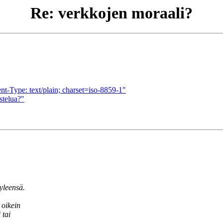
Re: verkkojen moraali?
-Type: text/plain; charset=iso-8859-1"
stelua?"
yleensä.
 oikein
 tai